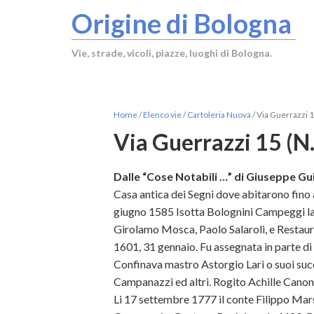
Origine di Bologna
Vie, strade, vicoli, piazze, luoghi di Bologna.
Home
/
Elenco vie
/
Cartoleria Nuova
/
Via Guerrazzi 1
Via Guerrazzi 15 (N
Dalle “Cose Notabili …” di Giuseppe Gui
Casa antica dei Segni dove abitarono fino a
giugno 1585 Isotta Bolognini Campeggi la
Girolamo Mosca, Paolo Salaroli, e Restaur
1601, 31 gennaio. Fu assegnata in parte 
Confinava mastro Astorgio Lari o suoi su
Campanazzi ed altri. Rogito Achille Canonic
Li 17 settembre 1777 il conte Filippo Mars