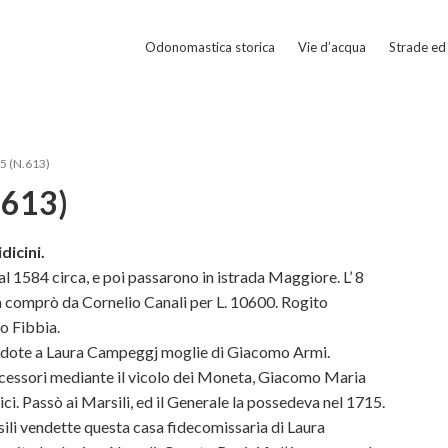
Odonomastica storica
Vie d’acqua
Strade ed 
5 (N.613)
.613)
dicini.
l 1584 circa, e poi passarono in istrada Maggiore. L’ 8
 comprò da Cornelio Canali per L. 10600. Rogito
o Fibbia.
di dote a Laura Campeggj moglie di Giacomo Armi.
ccessori mediante il vicolo dei Moneta, Giacomo Maria
i. Passò ai Marsili, ed il Generale la possedeva nel 1715.
ili vendette questa casa fidecomissaria di Laura