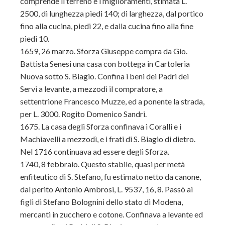
comprende il terreno e i miglioramenti, stimata L.
2500, di lunghezza piedi 140; di larghezza, dal portico
fino alla cucina, piedi 22, e dalla cucina fino alla fine
piedi 10.
1659, 26 marzo. Sforza Giuseppe compra da Gio.
Battista Senesi una casa con bottega in Cartoleria
Nuova sotto S. Biagio. Confina i beni dei Padri dei
Servi a levante, a mezzodì il compratore, a
settentrione Francesco Muzze, ed a ponente la strada,
per L. 3000. Rogito Domenico Sandri.
1675. La casa degli Sforza confinava i Coralli e i
Machiavelli a mezzodì, e i frati di S. Biagio di dietro.
Nel 1716 continuava ad essere degli Sforza.
1740, 8 febbraio. Questo stabile, quasi per metà
enfiteutico di S. Stefano, fu estimato netto da canone,
dal perito Antonio Ambrosi, L. 9537, 16, 8. Passò ai
figli di Stefano Bolognini dello stato di Modena,
mercanti in zucchero e cotone. Confinava a levante ed