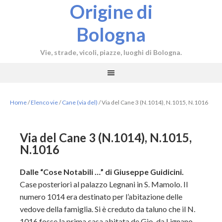
Origine di
Bologna
Vie, strade, vicoli, piazze, luoghi di Bologna.
Home
/
Elenco vie
/
Cane (via del)
/
Via del Cane 3 (N.1014), N.1015, N.1016
Via del Cane 3 (N.1014), N.1015,
N.1016
Dalle “Cose Notabili …” di Giuseppe Guidicini.
Case posteriori al palazzo Legnani in S. Mamolo. Il
numero 1014 era destinato per l’abitazione delle
vedove della famiglia. Si è creduto da taluno che il N.
1016 fosse la prima casa abitata de Gio. da Lignano