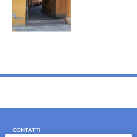
_
CONTATTI