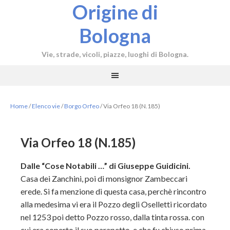
Origine di
Bologna
Vie, strade, vicoli, piazze, luoghi di Bologna.
Home
/
Elenco vie
/
Borgo Orfeo
/
Via Orfeo 18 (N.185)
Via Orfeo 18 (N.185)
Dalle “Cose Notabili …” di Giuseppe Guidicini.
Casa dei Zanchini, poi di monsignor Zambeccari
erede. Si fa menzione di questa casa, perchè rincontro
alla medesima vi era il Pozzo degli Oselletti ricordato
nel 1253 poi detto Pozzo rosso, dalla tinta rossa. con
cui era coperto il suo parapetto, e che fu chiuso prima