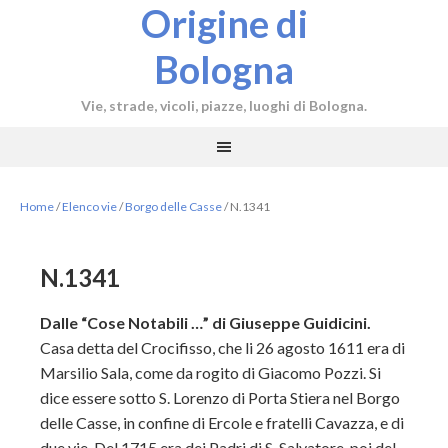
Origine di
Bologna
Vie, strade, vicoli, piazze, luoghi di Bologna.
Home
/
Elenco vie
/
Borgo delle Casse
/
N.1341
N.1341
Dalle “Cose Notabili …” di Giuseppe Guidicini.
Casa detta del Crocifisso, che li 26 agosto 1611 era di
Marsilio Sala, come da rogito di Giacomo Pozzi. Si
dice essere sotto S. Lorenzo di Porta Stiera nel Borgo
delle Casse, in confine di Ercole e fratelli Cavazza, e di
due vie. Del 1715 era dei Padri di S. Salvatore, poi del