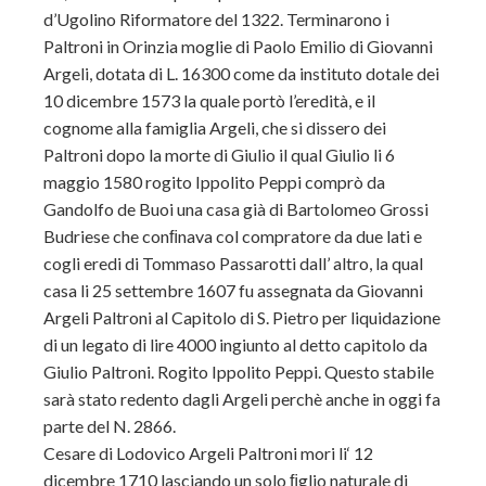
d’Ugolino Riformatore del 1322. Terminarono i
Paltroni in Orinzia moglie di Paolo Emilio di Giovanni
Argeli, dotata di L. 16300 come da instituto dotale dei
10 dicembre 1573 la quale portò l’eredità, e il
cognome alla famiglia Argeli, che si dissero dei
Paltroni dopo la morte di Giulio il qual Giulio li 6
maggio 1580 rogito Ippolito Peppi comprò da
Gandolfo de Buoi una casa già di Bartolomeo Grossi
Budriese che conﬁnava col compratore da due lati e
co
gli eredi di Tommaso Passarotti dall’ altro, la qual
casa li 25 settembre 1607 fu assegnata da Giovanni
Argeli Paltroni al Capitolo di S. Pietro per liquidazione
di un legato di lire 4000 ingiunto al detto capitolo da
Giulio Paltroni. Rogito Ippolito Peppi. Questo stabile
sarà stato redento dagli Argeli perchè anche in oggi fa
parte del N. 2866.
Cesare di Lodovico Argeli Paltroni mori li‘ 12
dicembre 1710 lasciando un solo ﬁglio naturale di