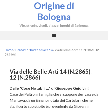
Origine di
Bologna
Vie, strade, vicoli, piazze, luoghi di Bologna.
Home
/
Elenco vie
/
Borgo della Paglia
/
Via delle Belle Arti 14 (N.2865), 12
(N.2866)
Via delle Belle Arti 14 (N.2865),
12 (N.2866)
Dalle “Cose Notabili …” di Giuseppe Guidicini.
Case dei Paltroni, famiglia che si suppone derivasse da
Mantova, da un Ennano notaio dei Cartolari; che ne
sia, il certo suo stipite è proveniente da Giovanni