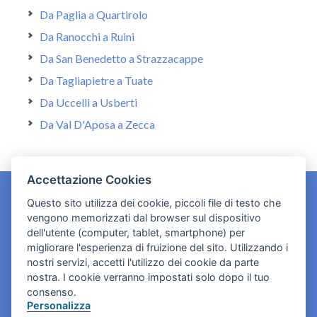
Da Paglia a Quartirolo
Da Ranocchi a Ruini
Da San Benedetto a Strazzacappe
Da Tagliapietre a Tuate
Da Uccelli a Usberti
Da Val D'Aposa a Zecca
Accettazione Cookies
Questo sito utilizza dei cookie, piccoli file di testo che
vengono memorizzati dal browser sul dispositivo
CONTATTI
dell'utente (computer, tablet, smartphone) per
contact.originebologna@gmail.com
migliorare l'esperienza di fruizione del sito. Utilizzando i
nostri servizi, accetti l'utilizzo dei cookie da parte
Cookies e informativa privacy
nostra. I cookie verranno impostati solo dopo il tuo
consenso.
Personalizza