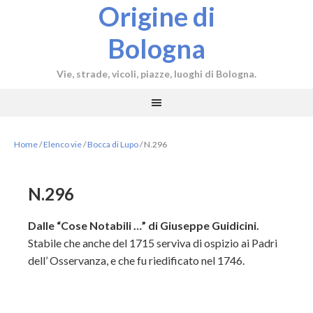
Origine di
Bologna
Vie, strade, vicoli, piazze, luoghi di Bologna.
Home
/
Elenco vie
/
Bocca di Lupo
/
N.296
N.296
Dalle “Cose Notabili …” di Giuseppe Guidicini.
Stabile che anche del 1715 serviva di ospizio ai Padri
dell’ Osservanza, e che fu riedificato nel 1746.