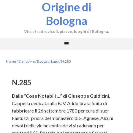
Origine di
Bologna
Vie, strade, vicoli, piazze, luoghi di Bologna.
Home
/
Elenco vie
/
Bocca di Lupo
/
N.285
N.285
Dalle “Cose Notabili …” di Giuseppe Guidicini.
Cappella dedicata alla B. V. Addolorata finita di
fabbricare li 26 settembre 1780 per cura di suor
Fantuzzi, priora del monastero di S. Agnese. Alcuni
devoti delle vicine contrade vi si radunano per
recitarvi il SS. Rosario, poi appartenne a Solimei