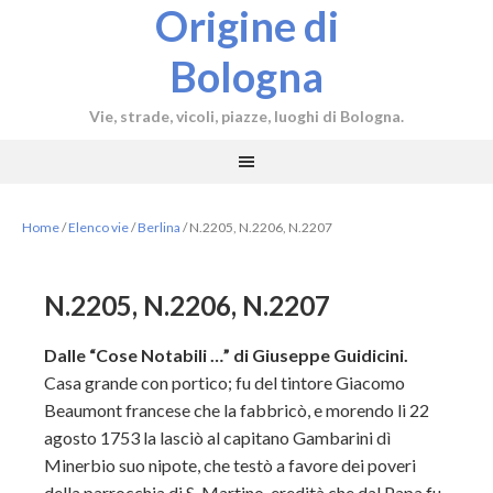
Origine di
Bologna
Vie, strade, vicoli, piazze, luoghi di Bologna.
Home
/
Elenco vie
/
Berlina
/
N.2205, N.2206, N.2207
N.2205, N.2206, N.2207
Dalle “Cose Notabili …” di Giuseppe Guidicini.
Casa grande con portico; fu del tintore Giacomo
Beaumont francese che la fabbricò, e morendo li 22
agosto 1753 la lasciò al capitano Gambarini dì
Minerbio suo nipote, che testò a favore dei poveri
della parrocchia di S. Martino, eredità che dal Papa fu