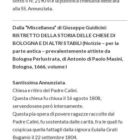
Sotto il N. 2190 vi è la pubblica chiesuola dedicata
alla SS. Annunziata.
Dalla “Miscellanea” di Giuseppe Guidicini:
RISTRETTO DELLA STORIA DELLE CHIESE DI
BOLOGNA E DI ALTRI STABILI (Notizie – per la
parte antica – prevalentemente attinte da
Bologna Perlustrata, di Antonio di Paolo Masini,
Bologna, 1666, volume I
Santissima Annunziata
.
Chiesa e ritiro del Padre Calini.
Questa chiesa fu chiusa il 16 agosto 1808,
servendosene però internamente.
Questa pia opera di povere ragazze raccolte dal
Padre Calini, fu sostentata dalle carità, fra le quali fu
cospicua quella fattagli dalla signora Eulalia Grati
Bugamò il 22 settembre 1804.