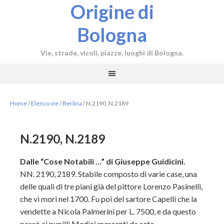
Origine di
Bologna
Vie, strade, vicoli, piazze, luoghi di Bologna.
Home
/
Elenco vie
/
Berlina
/
N.2190, N.2189
N.2190, N.2189
Dalle “Cose Notabili …” di Giuseppe Guidicini.
NN. 2190, 2189. Stabile composto di varie case, una
delle quali di tre piani già del pittore Lorenzo Pasinelli,
che vi mori nel 1700. Fu poi del sartore Capelli che la
vendette a Nicola Palmerini per L. 7500, e da questo
passò ai pupilli Medici mercanti da seta.