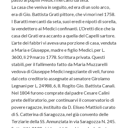
La casa che veniva in seguito, ed era di un solo arco,
era di Gio. Battista Grati pittore, che vi morì nel 1758.
I Baratti mercanti da seta, suoi eredi e nipoti di sorella,
la vendettero ai Medici confinanti. L’Oretti dice che la
casa del Grati era accanto a quella del Capelli sartore.
L’arte dei fabbri vi aveva una porzione di casa, venduta
a Maria e Giuseppe, madre e figlio Medici, per L.
3600, li 29 marzo 1778. Scrittura privata. Questi
stabili, per il fallimento fatto da Maria Muzzarelli
vedova di Giuseppe Medici negoziante di veli, furono
dal ceto creditorio assegnate al senatore Girolamo
Legnani per L. 24988, 6, 8. Rogito Gio. Battista Canali.
Nel 1804 furono comprate dal padre Cesare Calini
prete dell’oratorio, per continuarvi il conservatorio di
povere ragazze, instituito da D. Eliseo Mattioli curato
di S. Catterina di Saragozza, nel già convento delle
Terziarie della SS. Annunziata in via Saragozza N. 245.