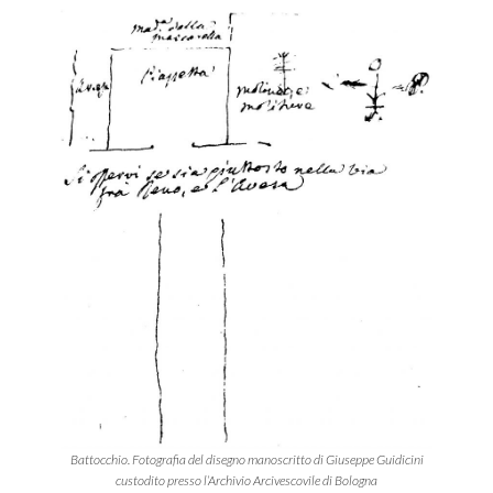
Battocchio. Fotografia del disegno manoscritto di Giuseppe Guidicini
custodito presso l’Archivio Arcivescovile di Bologna