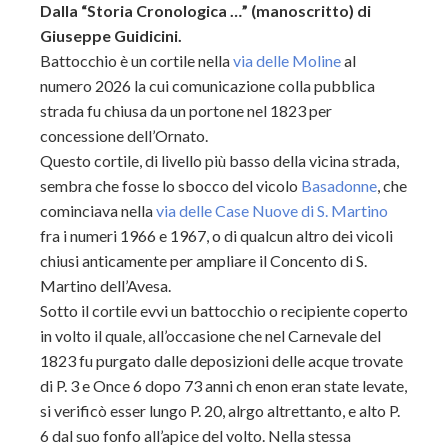
Dalla “Storia Cronologica …” (manoscritto) di
Giuseppe Guidicini.
Battocchio è un cortile nella
via delle Moline
al
numero 2026 la cui comunicazione colla pubblica
strada fu chiusa da un portone nel 1823 per
concessione dell’Ornato.
Questo cortile, di livello più basso della vicina strada,
sembra che fosse lo sbocco del vicolo
Basadonne
, che
cominciava nella
via delle Case Nuove di S. Martino
fra i numeri 1966 e 1967, o di qualcun altro dei vicoli
chiusi anticamente per ampliare il Concento di S.
Martino dell’Avesa.
Sotto il cortile evvi un battocchio o recipiente coperto
in volto il quale, all’occasione che nel Carnevale del
1823 fu purgato dalle deposizioni delle acque trovate
di P. 3 e Once 6 dopo 73 anni ch enon eran state levate,
si verificò esser lungo P. 20, alrgo altrettanto, e alto P.
6 dal suo fonfo all’apice del volto. Nella stessa