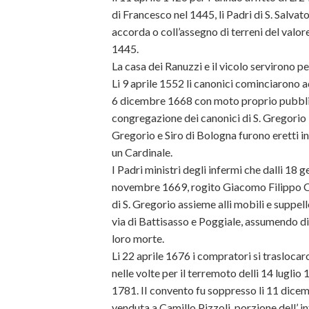
di Francesco nel 1445, li Padri di S. Salva
accorda o coll’assegno di terreni del valo
1445.
La casa dei Ranuzzi e il vicolo servirono p
Li 9 aprile 1552 li canonici cominciarono ad 
6 dicembre 1668 con moto proprio pubblic
congregazione dei canonici di S. Gregorio 
Gregorio e Siro di Bologna furono eretti
un Cardinale.
I Padri ministri degli infermi che dalli 1
novembre 1669, rogito Giacomo Filippo Ces
di S. Gregorio assieme alli mobili e suppell
via di Battisasso e Poggiale, assumendo di 
loro morte.
Li 22 aprile 1676 i compratori si traslocar
nelle volte per il terremoto delli 14 luglio 1
1781. II convento fu soppresso li 11 dicem
venduta a Camillo Pizzoli, porzione dell’ in