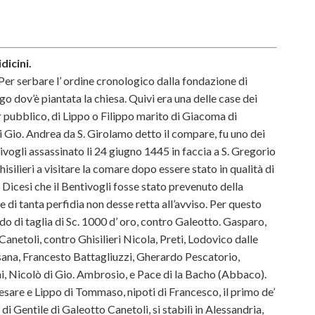
dicini.
Per serbare l’ ordine cronologico dalla fondazione di
o dov’è piantata la chiesa. Quivi era una delle case dei
or pubblico, di Lippo o Filippo marito di Giacoma di
 Gio. Andrea da S. Girolamo detto il compare, fu uno dei
vogli assassinato li 24 giugno 1445 in faccia a S. Gregorio
ilieri a visitare la comare dopo essere stato in qualità di
. Dicesi che il Bentivogli fosse stato prevenuto della
di tanta perfidia non desse retta all’avviso. Per questo
ndo di taglia di Sc. 1000 d’ oro, contro Galeotto. Gasparo,
Canetoli, contro Ghisilieri Nicola, Preti, Lodovico dalle
sana, Francesto Battagliuzzi, Gherardo Pescatorio,
, Nicolò di Gio. Ambrosio, e Pace di la Bacho (Abbaco).
 Cesare e Lippo di Tommaso, nipoti di Francesco, il primo de’
di Gentile di Galeotto Canetoli, si stabilì in Alessandria,