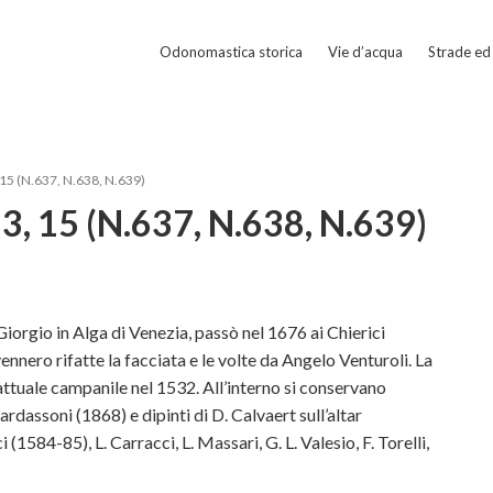
Odonomastica storica
Vie d’acqua
Strade ed 
15 (N.637, N.638, N.639)
, 15 (N.637, N.638, N.639)
iorgio in Alga di Venezia, passò nel 1676 ai Chierici
ennero rifatte la facciata e le volte da Angelo Venturoli. La
’attuale campanile nel 1532. All’interno si conservano
ardassoni (1868) e dipinti di D. Calvaert sull’altar
(1584-85), L. Carracci, L. Massari, G. L. Valesio, F. Torelli,