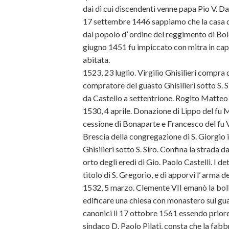
dai di cui discendenti venne papa Pio V. D
17 settembre 1446 sappiamo che la casa di
dal popolo d’ ordine del reggimento di Bol
giugno 1451 fu impiccato con mitra in capo
abitata.
1523, 23 luglio. Virgilio Ghisilieri compra 
compratore del guasto Ghisilieri sotto S. Sir
da Castello a settentrione. Rogito Matteo
1530, 4 aprile. Donazione di Lippo del fu M
cessione di Bonaparte e Francesco del fu V
Brescia della congregazione di S. Giorgio i
Ghisilieri sotto S. Siro. Confina la strada da 
orto degli eredi di Gio. Paolo Castelli. I d
titolo di S. Gregorio, e di apporvi l’ arma dei
1532, 5 marzo. Clemente VII emanò la bolla
edificare una chiesa con monastero sul guast
canonici li 17 ottobre 1561 essendo priore
sindaco D. Paolo Pilati, consta che la fabb