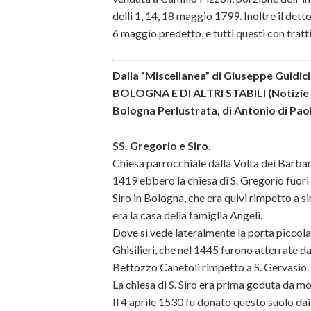
delli 1, 14, 18 maggio 1799. Inoltre il detto
6 maggio predetto, e tutti questi con tratti 
Dalla “Miscellanea” di Giuseppe Guid
BOLOGNA E DI ALTRI STABILI (Notizie –
Bologna Perlustrata, di Antonio di Pao
SS. Gregorio e Siro
.
Chiesa parrocchiale dalla Volta dei Barbari,
1419 ebbero la chiesa di S. Gregorio fuori d
Siro in Bologna, che era quivi rimpetto a s
era la casa della famiglia Angeli.
Dove si vede lateralmente la porta piccola 
Ghisilieri, che nel 1445 furono atterrate da
Bettozzo Canetoli rimpetto a S. Gervasio.
La chiesa di S. Siro era prima goduta da mo
Il 4 aprile 1530 fu donato questo suolo dai 