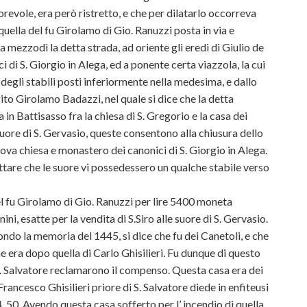
revole, era però ristretto, e che per dilatarlo occorreva
quella del fu Girolamo di Gio. Ranuzzi posta in via e
a mezzodì la detta strada, ad oriente gli eredi di Giulio de
i di S. Giorgio in Alega, ed a ponente certa viazzola, la cui
degli stabili posti inferiormente nella medesima, e dallo
ito Girolamo Badazzi, nel quale si dice che la detta
 in Battisasso fra la chiesa di S. Gregorio e la casa dei
 suore di S. Gervasio, queste consentono alla chiusura dello
ova chiesa e monastero dei canonici di S. Giorgio in Alega.
ettare che le suore vi possedessero un qualche stabile verso
el fu Girolamo di Gio. Ranuzzi per lire 5400 moneta
ni, esatte per la vendita di S.Siro alle suore di S. Gervasio.
ndo la memoria del 1445, si dice che fu dei Canetoli, e che
e era dopo quella di Carlo Ghisilieri. Fu dunque di questo
di S. Salvatore reclamarono il compenso. Questa casa era dei
Francesco Ghisilieri priore di S. Salvatore diede in enfiteusi
24, 50. Avendo questa casa sofferto per l’ incendio di quella