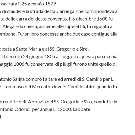
nsacrata il 25 gennaio 1579.
o di chiudere la strada detta Carriega, che corrispondeva a
ta delle carra del detto convento. Il 6 dicembre 1608 fu
Alega, e la chiesa, assieme alle supelettili, fu regalata ai
olombano. Furon loro concesse anche due case contigue alla
icata a Santa Maria e ai SS. Gregorio e Siro.
ti. Il decreto 24 giugno 1805 assoggettò questa parrocchia
 maggio 1806 fu conservata, di più gli furono unite quello di
nio Salina comprò I’altare ed arredi di S. Camillo per L.
 da S. Tommaso del Mercato, dove S. Camillo abitò quando fu
e rendite dell’ Abbazia dei SS. Gregorio e Siro, condotte in
ntonio Odorici, per annue L. 12000. L’abbate
.