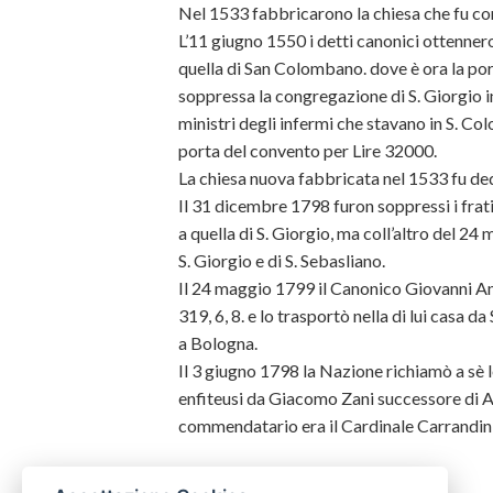
Nel 1533 fabbricarono la chiesa che fu co
L’11 giugno 1550 i detti canonici ottenner
quella di San Colombano. dove è ora la por
soppressa la congregazione di S. Giorgio in 
ministri degli infermi che stavano in S. C
porta del convento per Lire 32000.
La chiesa nuova fabbricata nel 1533 fu ded
Il 31 dicembre 1798 furon soppressi i fra
a quella di S. Giorgio, ma coll’altro del 24
S. Giorgio e di S. Sebasliano.
Il 24 maggio 1799 il Canonico Giovanni Anto
319, 6, 8. e lo trasportò nella di lui casa
a Bologna.
Il 3 giugno 1798 la Nazione richiamò a sè l
enfiteusi da Giacomo Zani successore di A
commendatario era il Cardinale Carrandini