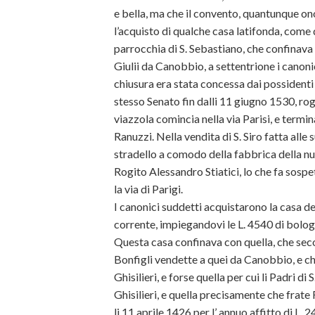
e bella, ma che il convento, quantunque ono
l’acquisto di qualche casa latifonda, come 
parrocchia di S. Sebastiano, che confinava 
Giulii da Canobbio, a settentrione i canonic
chiusura era stata concessa dai possidenti 
stesso Senato fin dalli 11 giugno 1530, rog
viazzola comincia nella via Parisi, e termina
Ranuzzi. Nella vendita di S. Siro fatta alle
stradello a comodo della fabbrica della nu
Rogito Alessandro Stiatici, lo che fa sosp
la via di Parigi.
I canonici suddetti acquistarono la casa d
corrente, impiegandovi le L. 4540 di bologni
Questa casa confinava con quella, che seco
Bonfigli vendette a quei da Canobbio, e ch
Ghisilieri, e forse quella per cui li Padri 
Ghisilieri, e quella precisamente che frate 
li 11 aprile 1426 per l’ annuo affitto di L. 