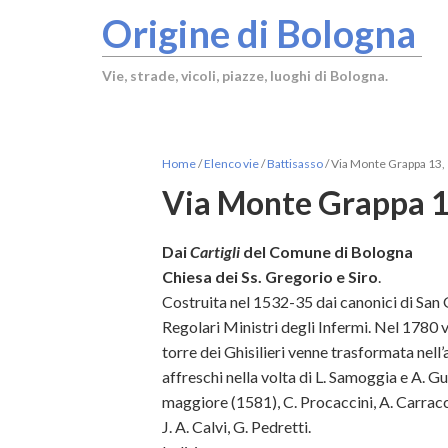
Origine di Bologna
Vie, strade, vicoli, piazze, luoghi di Bologna.
Home
/
Elenco vie
/
Battisasso
/
Via Monte Grappa 13, 
Via Monte Grappa 13
Dai
Cartigli
del Comune di Bologna
Chiesa dei Ss. Gregorio e Siro
.
Costruita nel 1532-35 dai canonici di San G
Regolari Ministri degli Infermi. Nel 1780 v
torre dei Ghisilieri venne trasformata nell
affreschi nella volta di L. Samoggia e A. Gu
maggiore (1581), C. Procaccini, A. Carracci 
J. A. Calvi, G. Pedretti.