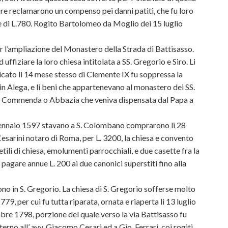
tore reclamarono un compenso pei danni patiti, che fu loro
re di L.780. Rogito Bartolomeo da Moglio dei 15 luglio
er l’ampliazione del Monastero della Strada di Battisasso.
uffiziare la loro chiesa intitolata a SS. Gregorio e Siro. Li
ato li 14 mese stesso di Clemente IX fu soppressa la
in Alega, e li beni che appartenevano al monastero dei SS.
 in Commenda o Abbazia che veniva dispensata dal Papa a
8 gennaio 1597 stavano a S. Colombano comprarono li 28
arini notaro di Roma, per L. 3200, la chiesa e convento
etili di chiesa, emolumenti parrocchiali, e due casette fra la
pagare annue L. 200 ai due canonici superstiti fino alla
ono in S. Gregorio. La chiesa di S. Gregorio sofferse molto
779, per cui fu tutta riparata, ornata e riaperta li 13 luglio
bre 1798, porzione del quale verso la via Battisasso fu
terno all’ avv. Giacomo Cesari ed a Gio. Ferrari, coi rogiti