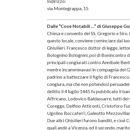
Indirizzo:
via Montegrappa, 15
Dalle “Cose Notabili …” di Giuseppe Gui
Chiesa e convento dei SS. Gregorio e Siro. 
questo locale, conviene cominciare dal luog
Ghisilieri. Francesco dottor di legge, lett
Bolognino Bolognini, poi di Bonincontro di
principali congiurati contro Annibale Benti
mentre incamminavasi in compagnia del Ghis
padrino a battezzare il figlio di Francesco
congiura, ma che non potendosi persuadere 
delitto il 4 luglio 1445 fu pubblicato il ba
Affricano, Lodovico Baldassarre, tutti dei 
Coregge, Delfino Atticonti, Cristoforo Fu
Ugolino Boccaferri, Galeotto Mezzovillani
Due altri Ghisilieri furono banditi, e cioè
quali andò a Vicenza, ed il secondo, marito 