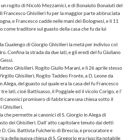
a un rogito di Nicolò Mezzamici, e di Bonaiuto Bonaiuti del
 Francesco Ghisilieri fu per la maggior parte abbruciata
ogna, e Francesco cadde nelle mani dei Bolognesi, e li 11
 come traditore sul guasto della casa che fu da lui
da Gualengo di Giorgio Ghisilieri la metà per indiviso col
o. Confina la strada da due lati, e gli eredi del fu Giuliano
 Gessi.
atteo Ghisilieri. Rogito Giulio Marani, e li 26 aprile stesso
irgilio Ghisilieri, Rogito Taddeo Fronte, a D. Leone da
n Alega, del guasto sul quale era la casa del fu Francesco
tre lati, cioè Battisasso, il Poggiale ed il vicolo Corigo, e l’
etti canonici promisero di fabbricare una chiesa sotto il
 Ghisilieri.
 che permette ai canonici di S. Giorgio in Alega di
o dei Ghisilieri. Dall’ atto capitolare tenuto dai detti
 D. Gio. Battista Fulcherio di Brescia, e procuratore e
rica della nuova chiesa di S. Gregorio era riuscita notabile