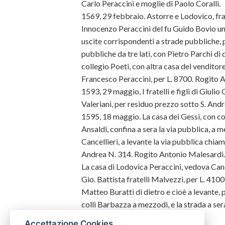
Carlo Peraccini e moglie di Paolo Coralli.
1569, 29 febbraio. Astorre e Lodovico, frat
Innocenzo Peraccini del fu Guido Bovio una 
uscite corrispondenti a strade pubbliche, 
pubbliche da tre lati, con Pietro Parchi di
collegio Poeti, con altra casa del venditore
Francesco Peraccini, per L. 8700. Rogito 
1593, 29 maggio, I fratelli e figli di Giul
Valeriani, per residuo prezzo sotto S. And
1595, 18 maggio. La casa dei Gessi, con cor
Ansaldi, confina a sera la via pubblica, a
Cancellieri, a levante la via pubblica chiama
Andrea N. 314. Rogito Antonio Malesardi.
La casa di Lodovica Peraccini, vedova Canc
Gio. Battista fratelli Malvezzi, per L. 410
Matteo Buratti di dietro e cioè a levante, 
colli Barbazza a mezzodì, e la strada a ser
Accettazione Cookies