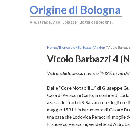
Origine di Bologna
Vie, strade, vicoli, piazze, luoghi di Bologna.
Home
/
Elenco vie
/
Barbazza (Via dei)
/
Vicolo Barbazz
Vicolo Barbazzi 4 (
Vedi anche lo stesso numero (1022) in via del
Dalle “Cose Notabili …” di Giuseppe Gui
Casa di Peraccini Carlo, in confine di Lodov
a sera, dei frati di S. Salvatore, e degli e
maggio 1531. Un istrumento di Cesare Bran
una casa che Lodovica Peraccini, moglie de
Francesco Peraccini, vendette ad Aldroband