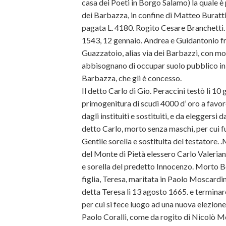
casa dei Poeti in Borgo Salamo) la quale è 
dei Barbazza, in confine di Matteo Buratti 
pagata L. 4180. Rogito Cesare Branchetti.
1543, 12 gennaio. Andrea e Guidantonio fra
Guazzatoio, alias via dei Barbazzi, con modi
abbisognano di occupar suolo pubblico in 
Barbazza, che gli è concesso.
Il detto Carlo di Gio. Peraccini testò li 1
primogenitura di scudi 4000 d’ oro a favor
dagli instituiti e sostituiti, e da eleggersi 
detto Carlo, morto senza maschi, per cui fu
Gentile sorella e sostituita del testatore.
del Monte di Pietà elessero Carlo Valeriani
e sorella del predetto Innocenzo. Morto B
figlia, Teresa, maritata in Paolo Moscardi
detta Teresa li 13 agosto 1665. e terminar
per cui si fece luogo ad una nuova elezion
Paolo Coralli, come da rogito di Nicolò Me