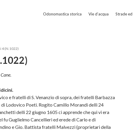
Odonomastica storica
Vie d’acqua
Strade ed 
i 4 (N.1022)
N.1022)
 Cane.
dicini.
ico e fratelli di S. Venanzio di sopra, dei fratelli Barbazza
redi di Lodovico Poeti. Rogito Camillo Morandi delli 24
chetti delli 22 giugno 1605 ci apprende che qui vi era
l fu Guglielmo Cancellieri ed erede di Carlo e di
ino e Gio. Battista fratelli Malvezzi (proprietari della