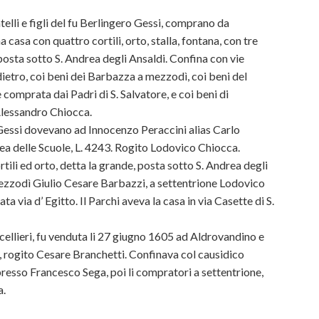
elli e figli del fu Berlingero Gessi, comprano da
casa con quattro cortili, orto, stalla, fontana, con tre
posta sotto S. Andrea degli Ansaldi. Confina con vie
 dietro, coi beni dei Barbazza a mezzodì, coi beni del
 comprata dai Padri di S. Salvatore, e coi beni di
Alessandro Chiocca.
io Gessi dovevano ad Innocenzo Peraccini alias Carlo
rea delle Scuole, L. 4243. Rogito Lodovico Chiocca.
tili ed orto, detta la grande, posta sotto S. Andrea degli
 mezzodì Giulio Cesare Barbazzi, a settentrione Lodovico
ta via d’ Egitto. Il Parchi aveva la casa in via Casette di S.
ellieri, fu venduta li 27 giugno 1605 ad Aldrovandino e
0, rogito Cesare Branchetti. Confinava col causidico
presso Francesco Sega, poi li compratori a settentrione,
a.