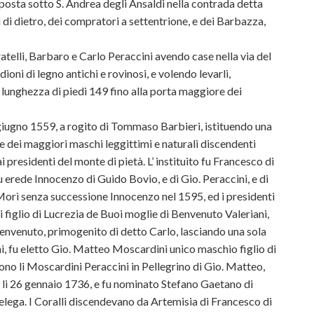
posta sotto S. Andrea degli Ansaldi nella con
trada detta
di dietro, dei compratori a settentrione, e dei Barbazza,
telli, Barbaro e Carlo Peraccini avendo case nella via del
oni di legno antichi e rovinosi, e volendo levarli,
lunghezza di piedi 149 fino alla porta maggiore dei
0 giugno 1559, a rogito di Tommaso Barbieri, istituendo una
e dei maggiori maschi leggittimi e naturali discendenti
dai presidenti del monte di pietà. L’ instituito fu Francesco di
 erede Innocenzo di Guido Bovio, e di Gio. Peraccini, e di
 .Morì senza successione Innocenzo nel 1595, ed i presidenti
 figlio di Lucrezia de Buoi moglie di Benvenuto Valeriani,
envenuto, primogenito di detto Carlo, lasciando una sola
ni, fu eletto Gio. Matteo Moscardini unico maschio figlio di
ono li Moscardini Peraccini in Pellegrino di Gio. Matteo,
e li 26 gennaio 1736, e fu nominato Stefano Gaetano di
lega. I Coralli discendevano da Artemisia di Francesco di