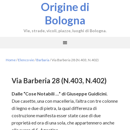
Origine di
Bologna
Vie, strade, vicoli, piazze, luoghi di Bologna.
Home
/
Elenco vie
/
Barbaria
/
Via Barberia 28 (N.403, N.402)
Via Barberia 28 (N.403, N.402)
Dalle “Cose Notabili …” di Giuseppe Guidicini.
Due casette, una con macelleria, l’altra con tre colonne
di legno e due di pietra, la qual differenza di
costruzione manifesta esser state case di due
proprietà ed ora di una sola, che appartennero anche
alle suore di S. Agostino.