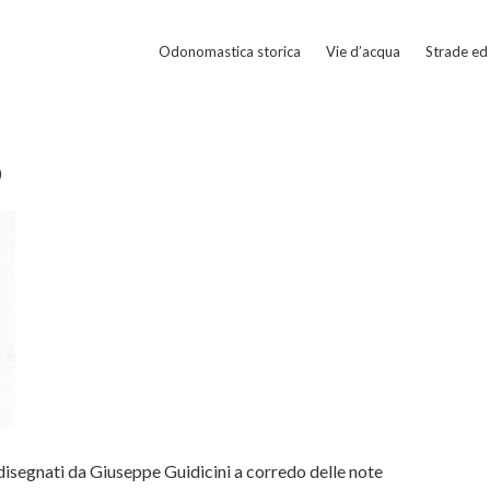
Odonomastica storica
Vie d’acqua
Strade ed 
o
disegnati da Giuseppe Guidicini a corredo delle note