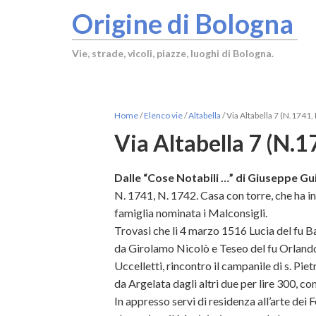
Origine di Bologna
Vie, strade, vicoli, piazze, luoghi di Bologna.
Home
/
Elenco vie
/
Altabella
/
Via Altabella 7 (N.1741,
Via Altabella 7 (N.
Dalle “Cose Notabili …” di Giuseppe Gui
N. 1741, N. 1742. Casa con torre, che ha in
famiglia nominata i Malconsigli.
Trovasi che li 4 marzo 1516 Lucia del fu 
da Girolamo Nicolò e Teseo del fu Orlando
Uccelletti, rincontro il campanile di s. Pie
da Argelata dagli altri due per lire 300, c
In appresso servi di residenza all’arte dei