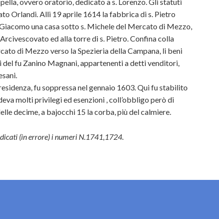
ppella, ovvero oratorio, dedicato a s. Lorenzo. Gli statuti
to Orlandi. Alli 19 aprile 1614 la fabbrica di s. Pietro
. Giacomo una casa sotto s. Michele del Mercato di Mezzo,
Arcivescovato ed alla torre di s. Pietro. Confina colla
ercato di Mezzo verso la Spezieria della Campana, li beni
ri del fu Zanino Magnani, appartenenti a detti venditori,
esani.
 residenza, fu soppressa nel gennaio 1603. Qui fu stabilito
deva molti privilegi ed esenzioni , coll’obbligo però di
elle decime, a bajocchi 15 la corba, più del calmiere.
ndicati (in errore) i numeri N.1741,1724.