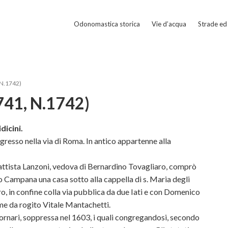
Odonomastica storica
Vie d’acqua
Strade ed 
 N.1742)
1741, N.1742)
dicini.
gresso nella via di Roma. In antico appartenne alla
Battista Lanzoni, vedova di Bernardino Tovagliaro, comprò
 Campana una casa sotto alla cappella di s. Maria degli
tro, in confine colla via pubblica da due Iati e con Domenico
ome da rogito Vitale Mantachetti.
 Fornari, soppressa nel 1603, i quali congregandosi, secondo