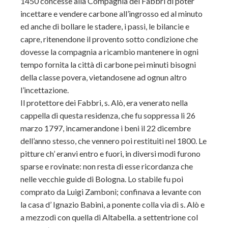
1450 concesse alla Compagnia dei Fabbri di poter
incettare e vendere carbone all’ingrosso ed al minuto
ed anche di bollare le stadere, i passi, le bilancie e
capre, ritenendone il provento sotto condizione che
dovesse la compagnia a ricambio mantenere in ogni
tempo fornita la città di carbone pei minuti bisogni
della classe povera, vietandosene ad ognun altro
l’incettazione.
Il protettore dei Fabbri, s. Alò, era venerato nella
cappella di questa residenza, che fu soppressa li 26
marzo 1797, incamerandone i beni il 22 dicembre
dell’anno stesso, che vennero poi restituiti nel 1800. Le
pitture ch’ eranvi entro e fuori, in diversi modi furono
sparse e rovinate: non resta di esse ricordanza che
nelle vecchie guide di Bologna. Lo stabile fu poi
comprato da Luigi Zamboni; confinava a levante con
la casa d’ Ignazio Babini, a ponente colla via di s. Alò e
a mezzodì con quella di Altabella. a settentrione col