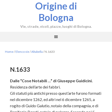
Origine di
Bologna
Vie, strade, vicoli, piazze, luoghi di Bologna.
Home
/
Elenco vie
/
Altabella
/
N.1633
N.1633
Dalle “Cose Notabili …” di Giuseppe Guidicini.
Residenza dell’arte dei fabbri.
Gli statuti più antichi presso quest’arte furono formati
nel dicembre 1262, ed altri nel 6 dicembre 1265, a
rogito di Guido Galutio, notaio della compagnia, e di
Bonifazio Borati, notaio di palazzo. Secondo poi l’