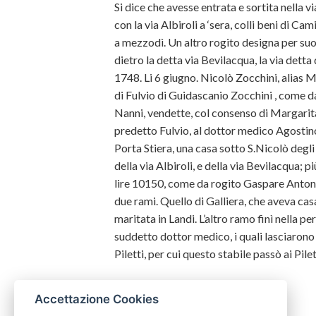
Si dice che avesse entrata e sortita nella 
con la via Albiroli a ‘sera, colli beni di Ca
a mezzodì. Un altro rogito designa per suoi 
dietro la detta via Bevilacqua, la via detta d
1748. Li 6 giugno. Nicolò Zocchini, alias M
di Fulvio di Guidascanio Zocchini , come 
Nanni, vendette, col consenso di Margarita
predetto Fulvio, al dottor medico Agostino 
Porta Stiera, una casa sotto S.Nicolò degli A
della via Albiroli, e della via Bevilacqua; p
lire 10150, come da rogito Gaspare Antonio 
due rami. Quello di Galliera, che aveva ca
maritata in Landi. L’altro ramo finì nella pe
suddetto dottor medico, i quali lasciarono
Piletti, per cui questo stabile passò ai Pilet
Accettazione Cookies