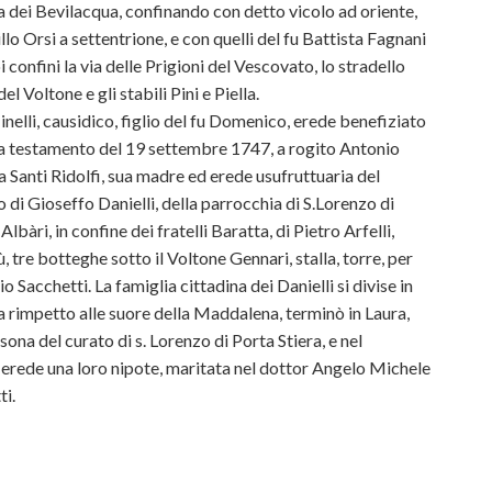
via dei Bevilacqua, confinando con detto vicolo ad oriente,
millo Orsi a settentrione, e con quelli del fu Battista Fagnani
confini la via delle Prigioni del Vescovato, lo stradello
el Voltone e gli stabili Pini e Piella.
inelli, causidico, figlio del fu Domenico, erede benefiziato
da testamento del 19 settembre 1747, a rogito Antonio
 Santi Ridolfi, sua madre ed erede usufruttuaria del
di Gioseffo Danielli, della parrocchia di S.Lorenzo di
lbàri, in confine dei fratelli Baratta, di Pietro Arfelli,
iù, tre botteghe sotto il Voltone Gennari, stalla, torre, per
Sacchetti. La famiglia cittadina dei Danielli si divise in
sa rimpetto alle suore della Maddalena, terminò in Laura,
rsona del curato di s. Lorenzo di Porta Stiera, e nel
 erede una loro nipote, maritata nel dottor Angelo Michele
ti.