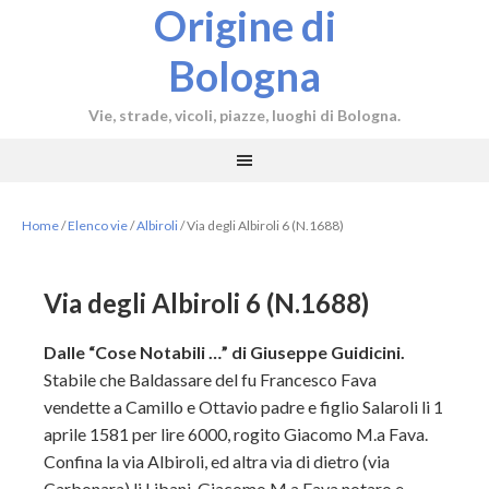
Origine di
Bologna
Vie, strade, vicoli, piazze, luoghi di Bologna.
Home
/
Elenco vie
/
Albiroli
/
Via degli Albiroli 6 (N.1688)
Via degli Albiroli 6 (N.1688)
Dalle “Cose Notabili …” di Giuseppe Guidicini.
Stabile che Baldassare del fu Francesco Fava
vendette a Camillo e Ottavio padre e figlio Salaroli li 1
aprile 1581 per lire 6000, rogito Giacomo M.a Fava.
Confina la via Albiroli, ed altra via di dietro (via
Carbonara) li Libani, Giacomo M.a Fava notaro e