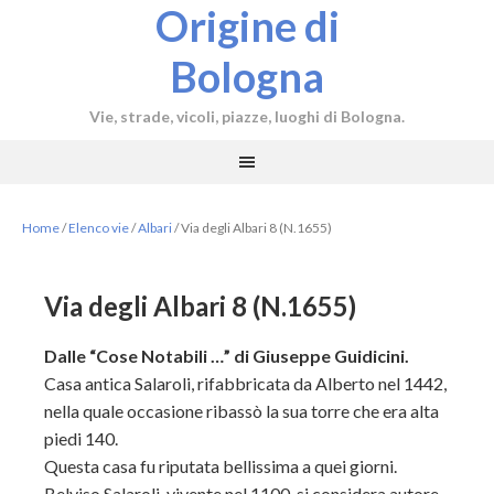
Origine di
Bologna
Vie, strade, vicoli, piazze, luoghi di Bologna.
Home
/
Elenco vie
/
Albari
/
Via degli Albari 8 (N.1655)
Via degli Albari 8 (N.1655)
Dalle “Cose Notabili …” di Giuseppe Guidicini.
Casa antica Salaroli, rifabbricata da Alberto nel 1442,
nella quale occasione ribassò la sua torre che era alta
piedi 140.
Questa casa fu riputata bellissima a quei giorni.
Belviso Salaroli, vivente nel 1100, si considera autore