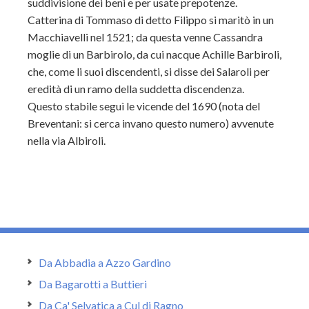
suddivisione dei beni e per usate prepotenze.
Catterina di Tommaso di detto Filippo si maritò in un
Macchiavelli nel 1521; da questa venne Cassandra
moglie di un Barbirolo, da cui nacque Achille Barbiroli,
che, come li suoi discendenti, si disse dei Salaroli per
eredità di un ramo della suddetta discendenza.
Questo stabile seguì le vicende del 1690 (nota del
Breventani: si cerca invano questo numero) avvenute
nella via Albiroli.
Da Abbadia a Azzo Gardino
Da Bagarotti a Buttieri
Da Ca' Selvatica a Cul di Ragno