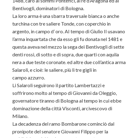
1488, caro ai sommi Pontefici, al re d’Aragona ed ai
Bentivogli, dominatori di Bologna.
La loro arma è una sbarra traversale bianca o anche
turchina con tre saliere Tonde, con coperchio in
argento, in campo d’ oro. AI tempo di Giulio II usavano
l’arma inquartata che da esso gli fu donata nel 1481 e
questa aveva nel mezzo la sega dei Bentivogli di sette
denti rossi, di sotto e di sopra, due quarti con aquila
nera a due teste coronate. ed altre due coll’antica arma
Salaroli, e cioè: le saliere, più li tre gigli in
campo
azzurro.
Li Salaroli seguirono il partito Lambertazzi e
soffrirono molto al tempo di Giovanni da Oleggio,
governatore tiranno di Bologna al tempo in cui ebbe
dominazione della città Visconti, arcivescovo di
Milano.
La decadenza del ramo Bombarone cominciò dal
pronipote del senatore Giovanni Filippo per la