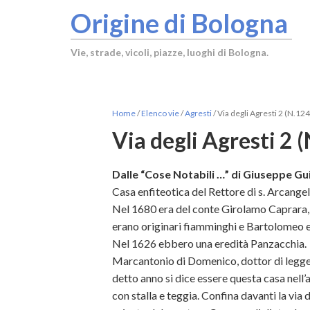
Origine di Bologna
Vie, strade, vicoli, piazze, luoghi di Bologna.
Home
/
Elenco vie
/
Agresti
/
Via degli Agresti 2 (N.124
Via degli Agresti 2 
Dalle “Cose Notabili …” di Giuseppe Gui
Casa enfiteotica del Rettore di s. Arcangelo,
Nel 1680 era del conte Girolamo Caprara, 
erano originari fiamminghi e Bartolomeo er
Nel 1626 ebbero una eredità Panzacchia.
Marcantonio di Domenico, dottor di legge ,
detto anno si dice essere questa casa nell’
con stalla e teggia. Confina davanti la via d