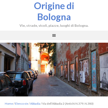
Origine di
Bologna
Vie, strade, vicoli, piazze, luoghi di Bologna.
Home
/
Elenco vie
/
Abbadia
/
Via dell’Abbadia 2 (Antichi N.379, N.380)