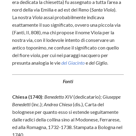
era dedicata la chiesetta) fu assegnato a tutta l’area a
nord della via Emilia e ad est del Reno (
Santa Viola
).
La nostra
Viola
assai probabilmente indicava
esattamente il suo significato, ovvero una piccola via
(Fanti, II, 808), ma chi propose il nome Viola per la
nostra via, con il lodevole intento di conservare un
antico toponimo, ne confuse il significato con quello
del fiore
viola
, per cui nei paraggi nacquero per
presunta analogia le vie
del Giacinto
e
del Giglio
.
Fonti
Chiesa (1740)
:
Benedetto XIV
(dedicatario);
Giuseppe
Benedetti
(inc.);
Andrea Chiesa
(dis.), Carta del
bolognese per quanto esso si estende seguitamente
dalle radici della collina sino al Modonese, Ferrarese,
ed alla Romagna, 1732-1738. Stampata a Bologna nel
1740.