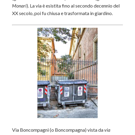
Monari
). La via è esistita fino al secondo decennio del
XX secolo, poi fu chiusa e trasformata in giardino.
Via Boncompagni (o Boncompagna) vista da
via