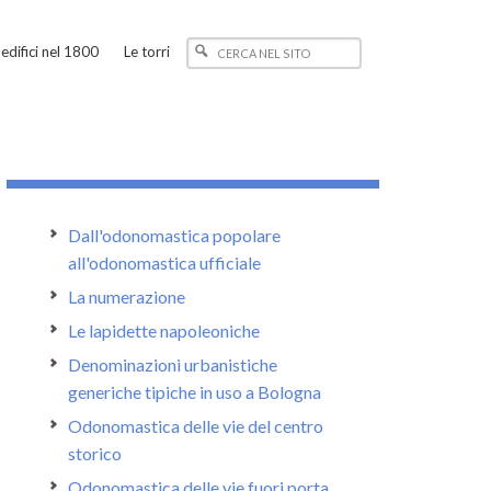
edifici nel 1800
Le torri
Dall'odonomastica popolare
all'odonomastica ufficiale
La numerazione
Le lapidette napoleoniche
Denominazioni urbanistiche
generiche tipiche in uso a Bologna
Odonomastica delle vie del centro
storico
Odonomastica delle vie fuori porta