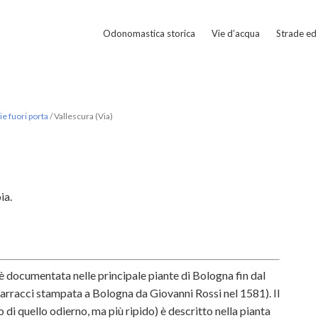
Odonomastica storica
Vie d’acqua
Strade ed 
e fuori porta
/
Vallescura (Via)
ia.
 è documentata nelle principale piante di Bologna fin dal
Carracci stampata a Bologna da Giovanni Rossi nel 1581). Il
 di quello odierno, ma più ripido) è descritto nella pianta