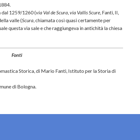
1884.
n dal 1259/1260 (
via Val de Scura
,
via Vallis Scure
, Fanti, II,
lla valle (
Scura
, chiamata così quasi certamente per
uale questa via sale e che raggiungeva in antichità la chiesa
Fonti
astica Storica, di Mario Fanti, Istituto per la Storia di
Comune di Bologna.