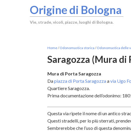
Origine di Bologna
Vie, strade, vicoli, piazze, luoghi di Bologna.
Home
/
Odonomastica storica
/
Odonomastica delle vi
Saragozza (Mura di 
Mura di Porta Saragozza
Da
piazza di Porta Saragozza
a
via Ugo F
Quartiere Saragozza.
Prima documentazione dell’odonimo: 1801
Questa via ripete il nome di un antico str
Questi stradelli, per lo più sterrati, prend
Sembrerebbe che l’uso di questa
denomina