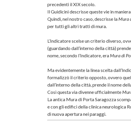
precedenti il XIX secolo.
Il Guidicini descrisse queste vie in mani
Quindi, nel nostro caso, descrisse la
Mura d
per tutti gli altri tratti di mura.
L’Indicatore scelse un criterio diverso, ovv
(guardando dall’interno della città) prendev
nome, secondo l’Indicatore, era
Mura di Por
Ma evidentemente la linea scelta dall’Indi
formalizzò il criterio opposto, ovvero que
dall’interno della città, prende il nome dell
Così questa via divenne ufficialmente
Mura
La antica Mura di Porta Saragozza scompar
e con gli edifici della clinica neurologica R
di nuova apertura nei paraggi.