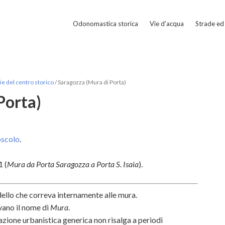
Odonomastica storica
Vie d’acqua
Strade ed 
e del centro storico
/
Saragozza (Mura di Porta)
Porta)
oscolo
.
 (
Mura da Porta Saragozza a Porta S. Isaia
).
adello che correva internamente alle mura.
evano il nome di
Mura
.
zione urbanistica generica
non risalga a periodi