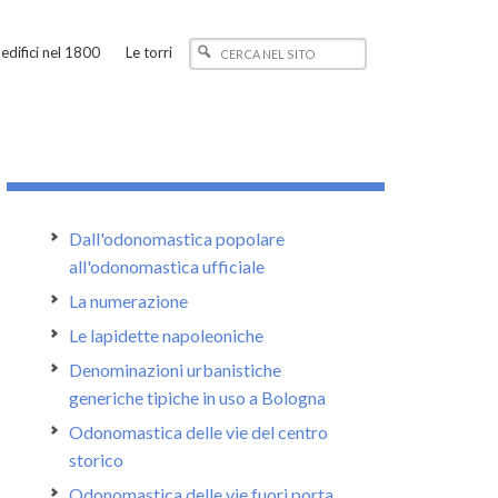
edifici nel 1800
Le torri
Dall'odonomastica popolare
all'odonomastica ufficiale
La numerazione
Le lapidette napoleoniche
Denominazioni urbanistiche
generiche tipiche in uso a Bologna
Odonomastica delle vie del centro
storico
Odonomastica delle vie fuori porta