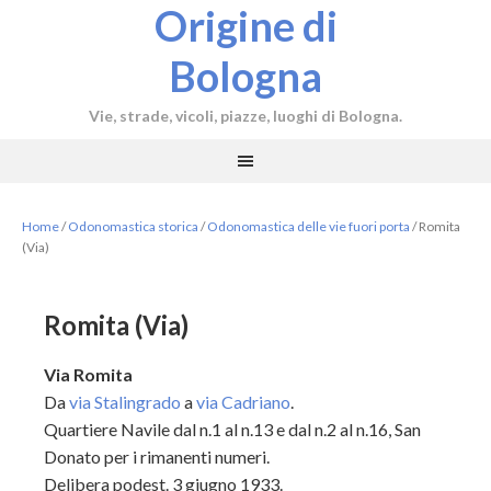
Origine di
Bologna
Vie, strade, vicoli, piazze, luoghi di Bologna.
Home
/
Odonomastica storica
/
Odonomastica delle vie fuori porta
/
Romita
(Via)
Romita (Via)
Via Romita
Da
via Stalingrado
a
via Cadriano
.
Quartiere Navile dal n.1 al n.13 e dal n.2 al n.16, San
Donato per i rimanenti numeri.
Delibera podest. 3 giugno 1933.