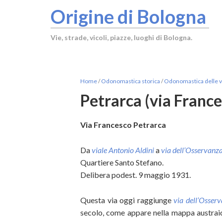
Origine di Bologna
Vie, strade, vicoli, piazze, luoghi di Bologna.
Home
/
Odonomastica storica
/
Odonomastica delle vi
Petrarca (via France
Via Francesco Petrarca
Da
via
le Antonio Aldini
a
via dell’Osservanz
Quartiere Santo Stefano.
Delibera podest. 9 maggio 1931.
Questa via oggi raggiunge
via dell’Osser
secolo, come appare nella mappa austraic