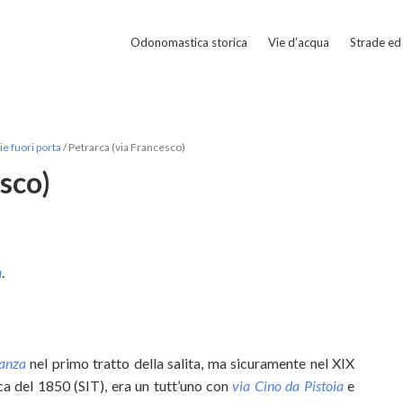
Odonomastica storica
Vie d’acqua
Strade ed 
e fuori porta
/
Petrarca (via Francesco)
sco)
a
.
vanza
nel primo tratto della salita, ma sicuramente nel XIX
a del 1850 (SIT), era un tutt’uno con
via Cino da Pistoia
e