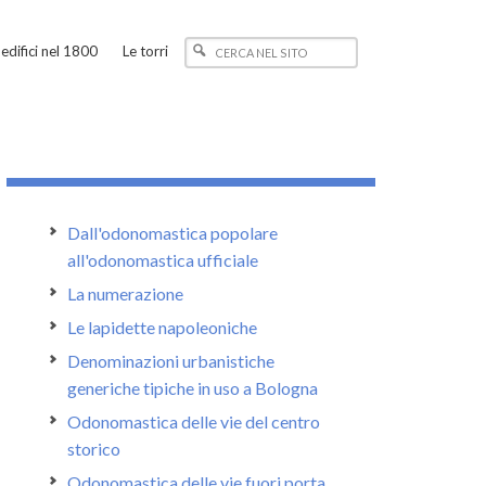
edifici nel 1800
Le torri
Dall'odonomastica popolare
all'odonomastica ufficiale
La numerazione
Le lapidette napoleoniche
Denominazioni urbanistiche
generiche tipiche in uso a Bologna
Odonomastica delle vie del centro
storico
Odonomastica delle vie fuori porta