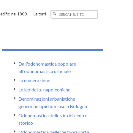
edifici nel 1800
Le torri
Dall'odonomastica popolare
all'odonomastica ufficiale
La numerazione
Le lapidette napoleoniche
Denominazioni urbanistiche
generiche tipiche in uso a Bologna
Odonomastica delle vie del centro
storico
Odonomastica delle vie fuori porta