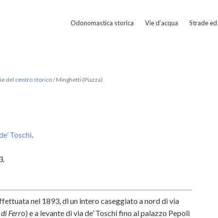
Odonomastica storica
Vie d’acqua
Strade ed 
e del centro storico
/
Minghetti (Piazza)
 de’ Toschi
.
3.
ffettuata nel 1893, di un intero caseggiato a nord di via
di Ferr
o) e a levante di via de’ Toschi fino al palazzo Pepoli