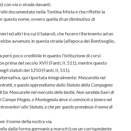
te) con
via
o
strada
davanti.
elle
documentato nella Tontina Mista e che riflette la
r questo nome, ovvero quella di un diminutivo di
ieri ed altri tra cui il Salaroli, che fecero riferimento ad un
rebbe avvenuto in questa strada
(all’epoca dei Bentivoglio,
 però poco credibile in quanto l’istituzione di corsi
non prima del secolo XVII (Fanti, II, 511), mentre questo
li statuti del 1250 (Fanti, II, 511).
alternativa, qui riportata integralmente:
Mascarella nel
contratti, e questo apprendiamo dallo Statuto della Compagnia
 di far Mascarelle nel mercato delle bestie. Non sarebbe fuori di
 al Campo Magno, o Montagnola dove si cominciò a tenere nel
ntraventori allo Statuto, e che per questo prendesse il nome di
per il nome della nostra via.
ella
dalla forma germanica
marsch
(con un corrispndente