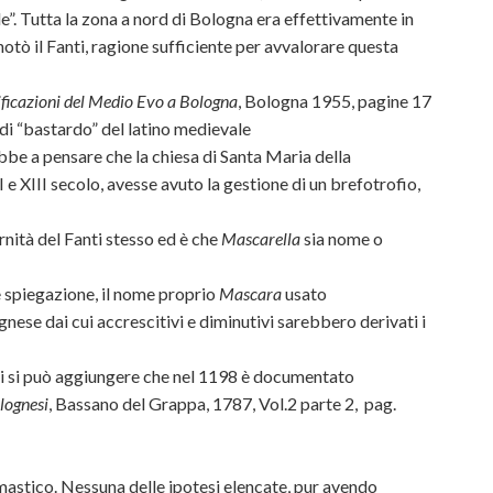
ude”. Tutta la zona a nord di Bologna era effettivamente in
tò il Fanti, ragione sufficiente per avvalorare questa
ificazioni del Medio Evo a Bologna
, Bologna 1955, pagine 17
 di “bastardo” del latino medievale
be a pensare che la chiesa di Santa Maria della
 e XIII secolo, avesse avuto la gestione di un brefotrofio,
rnità del Fanti stesso ed è che
Mascarella
sia nome o
le spiegazione, il nome proprio
Mascara
usato
ese dai cui accrescitivi e diminutivi sarebbero derivati i
qui si può aggiungere che nel 1198 è documentato
lognesi
, Bassano del Grappa, 1787, Vol.2 parte 2, pag.
stico. Nessuna delle ipotesi elencate, pur avendo