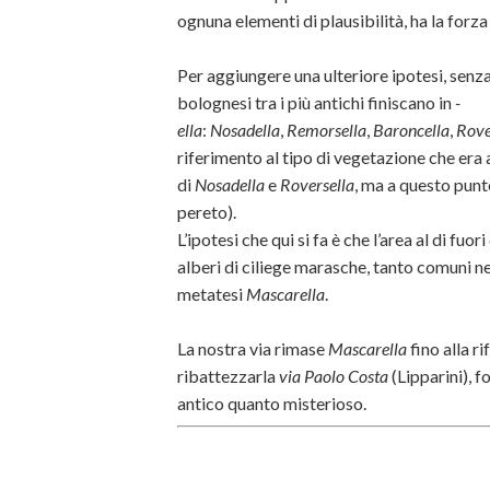
ognuna elementi di plausibilità, ha la forz
Per aggiungere una ulteriore ipotesi, senz
bolognesi tra i più antichi finiscano in
-
ella
:
Nosadella
,
Remorsella
,
Baroncella
,
Rove
riferimento al tipo di vegetazione che era
di
Nosadella
e
Roversella
, ma a questo pun
pereto).
L’ipotesi che qui si fa è che l’area al di fu
alberi di ciliege marasche, tanto comuni n
metatesi
Mascarella
.
La nostra via rimase
Mascarella
fino alla r
ribattezzarla
via Paolo Costa
(Lipparini), 
antico quanto misterioso.