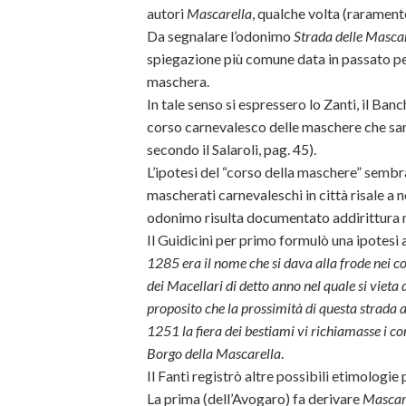
autori
Mascarella
, qualche volta (raramen
Da segnalare l’odonimo
Strada delle Mascar
spiegazione più comune data in passato pe
maschera.
In tale senso si espressero lo Zanti, il Banch
corso carnevalesco delle maschere che sa
secondo il Salaroli, pag. 45).
L’ipotesi del “corso della maschere” sembra
mascherati carnevaleschi in città risale a 
odonimo risulta documentato addirittura neg
Il Guidicini per primo formulò una ipotesi 
1285 era il nome che si dava alla frode nei 
dei Macellari di detto anno nel quale si vieta
proposito che la prossimità di questa strada
1251 la fiera dei bestiami vi richiamasse i co
Borgo della Mascarella
.
Il Fanti registrò altre possibili etimologie 
La prima (dell’Avogaro) fa derivare
Mascar