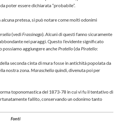
a da poter essere dichiarata “probabile”.
a alcuna pretesa, si può notare come molti odonimi
rsella
(vedi
Frassinago
). Alcuni di questi fanno sicuramente
 abbondante nei paraggi. Questo l’evidente significato
to possiamo aggiungere anche
Pratello
(da
Piratello
:
ori della seconda cinta di mura fosse in antichità popolata da
ella nostra zona.
Maraschella
quindi, divenuta poi per
iforma toponomastica del 1873-78 in cui vi fu il tentativo di
fortunatamente fallito, conservando un odonimo tanto
Fonti