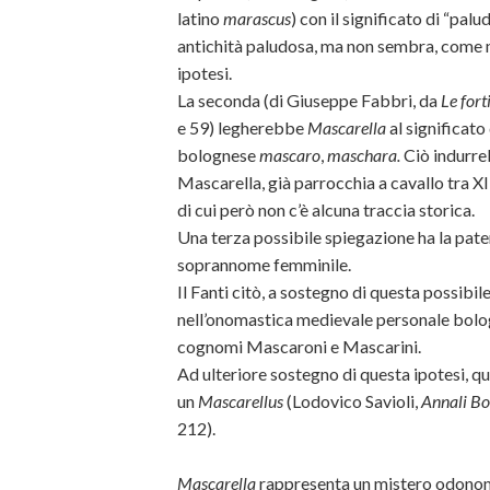
latino
marascus
) con il significato di “pal
antichità paludosa, ma non sembra, come no
ipotesi.
La seconda (di Giuseppe Fabbri, da
Le fort
e 59) legherebbe
Mascarella
al significato
bolognese
mascaro
,
maschara.
Ciò indurreb
Mascarella, già parrocchia a cavallo tra XII
di cui però non c’è alcuna traccia storica.
Una terza possibile spiegazione ha la pate
soprannome femminile.
Il Fanti citò, a sostegno di questa possibi
nell’onomastica medievale personale bologn
cognomi Mascaroni e Mascarini.
Ad ulteriore sostegno di questa ipotesi, 
un
Mascarellus
(Lodovico Savioli,
Annali Bo
212).
Mascarella
rappresenta un mistero odonoma