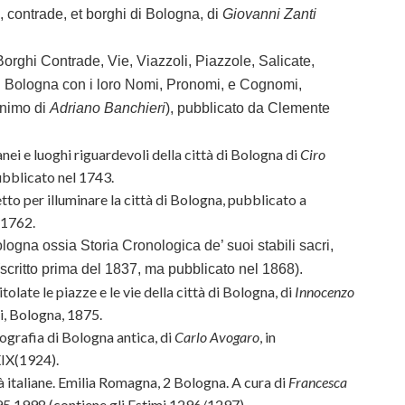
, contrade, et borghi di Bologna, di
Giovanni Zanti
Borghi Contrade, Vie, Viazzoli, Piazzole, Salicate,
 di Bologna con i loro Nomi, Pronomi, e Cognomi,
nimo di
Adriano Banchieri
), pubblicato da Clemente
anei e luoghi riguardevoli della città di Bologna di
Ciro
ubblicato nel 1743.
tto per illuminare la città di Bologna, pubblicato a
 1762.
ologna ossia Storia Cronologica de’ suoi stabili sacri,
scritto prima del 1837, ma pubblicato nel 1868).
itolate le piazze e le vie della città di Bologna, di
Innocenzo
i, Bologna, 1875.
ografia di Bologna antica, di
Carlo Avogaro
, in
XIX(1924).
tà italiane. Emilia Romagna, 2 Bologna. A cura di
Francesca
95,1998 (contiene gli Estimi 1296/1297).