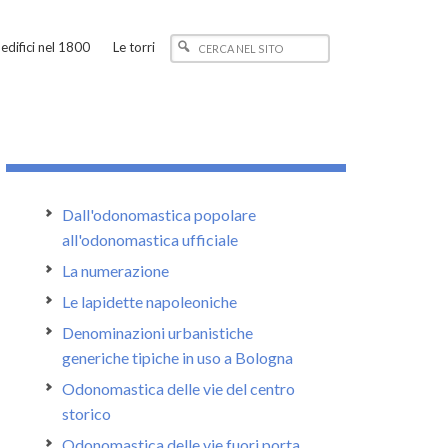
edifici nel 1800
Le torri
Dall'odonomastica popolare
all'odonomastica ufficiale
La numerazione
Le lapidette napoleoniche
Denominazioni urbanistiche
generiche tipiche in uso a Bologna
Odonomastica delle vie del centro
storico
Odonomastica delle vie fuori porta