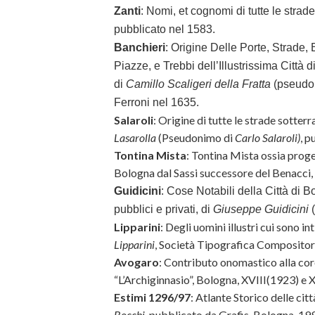
Zanti
:
Nomi, et cognomi di tutte le strade
pubblicato nel 1583.
Banchieri
: Origine Delle Porte, Strade, 
Piazze, e Trebbi dell’Illustrissima Città
di
Camillo Scaligeri della Fratta
(pseudo
Ferroni nel 1635.
Salaroli
: Origine di tutte le strade sotterr
Lasarolla
(Pseudonimo di
Carlo Salaroli)
, p
Tontina Mista
: Tontina Mista ossia proge
Bologna dal Sassi successore del Benacci,
Guidicini
: Cose Notabili della Città di B
pubblici e privati, di
Giuseppe Guidicini
(
Lipparini
: Degli uomini illustri cui sono int
Lipparini
, Società Tipografica Compositor
Avogaro
: Contributo onomastico alla cor
“L’Archiginnasio”, Bologna, XVIII(1923) e 
Estimi 1296/97
: Atlante Storico delle cit
Bocchi
, pubblicato da Grafis, Bologna, 19