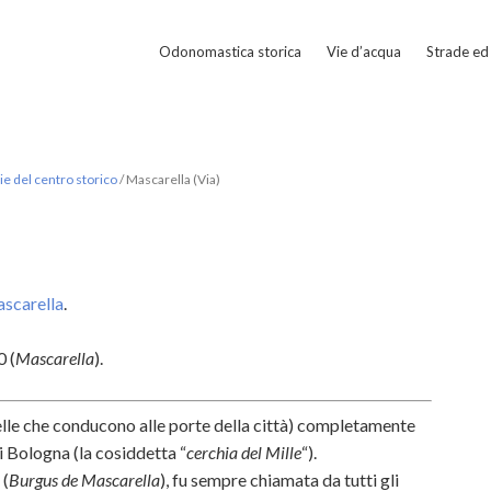
Odonomastica storica
Vie d’acqua
Strade ed 
e del centro storico
/
Mascarella (Via)
ascarella
.
 (
Mascarella
).
elle che conducono alle porte della città) completamente
i Bologna (la cosiddetta “
cerchia del Mille
“).
 (
Burgus de Mascarella
), fu sempre chiamata da tutti gli