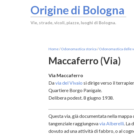
Origine di Bologna
Vie, strade, vicoli, piazze, luoghi di Bologna.
Home
/
Odonomastica storica
/
Odonomastica delle vi
Maccaferro (Via)
Via Maccaferro
Da
via del Vivaio
si dirige verso il terrap
Quartiere Borgo Panigale.
Delibera podest. 8 giugno 1938.
Questa via, già documentata nella mappa d
tangenziale raggiungeva
via Alberelli
. La 
dovuto ad una attività di fabbro, o al cog