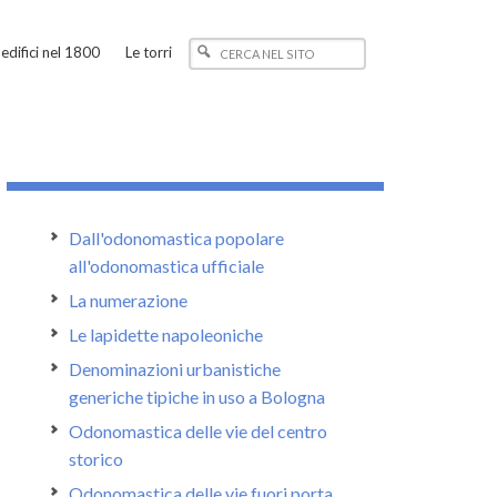
edifici nel 1800
Le torri
Dall'odonomastica popolare
all'odonomastica ufficiale
La numerazione
Le lapidette napoleoniche
Denominazioni urbanistiche
generiche tipiche in uso a Bologna
Odonomastica delle vie del centro
storico
Odonomastica delle vie fuori porta