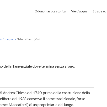
Odonomastica storica
Vie d’acqua
Strade ed 
e fuori porta
/
Maccaferro (Via)
ieno della Tangenziale dove termina senza sfogo.
i Andrea Chiesa del 1740, prima della costruzione della
delibera del 1938 conservò il nome tradizionale, forse
nome (Maccaferri) di un proprietario del luogo.