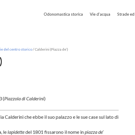
Odonomastica storica
Vie d’acqua
Strade ed 
e del centro storico
/
Calderini (Piazza de’)
)
 (
Piazzola di Calderini
)
a Calderini che ebbe il suo palazzo e le sue case sul lato di
, le
lapidette
del 1801 fissarono il nome in
piazza de’