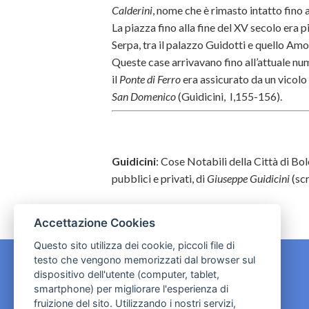
Calderini
, nome che è rimasto intatto fino 
La piazza fino alla fine del XV secolo era pi
Serpa, tra il palazzo Guidotti e quello Amo
Queste case arrivavano fino all’attuale nu
il
Ponte di Ferro
era assicurato da un vicolo
San Domenico
(Guidi
cini, I,155-156).
Guidicini
: Cose Notabili della Città di Bol
pubblici e privati, di
Giuseppe Guidicini
(scr
Accettazione Cookies
Questo sito utilizza dei cookie, piccoli file di
testo che vengono memorizzati dal browser sul
dispositivo dell'utente (computer, tablet,
CONTATTI
smartphone) per migliorare l'esperienza di
fruizione del sito. Utilizzando i nostri servizi,