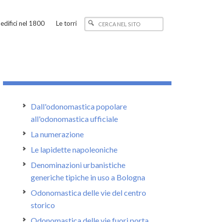
edifici nel 1800
Le torri
Dall'odonomastica popolare
all'odonomastica ufficiale
La numerazione
Le lapidette napoleoniche
Denominazioni urbanistiche
generiche tipiche in uso a Bologna
Odonomastica delle vie del centro
storico
Odonomastica delle vie fuori porta