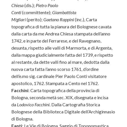
Chiesa
(dis.);
Pietro Paolo
Conti
(committente);
Giambattista
Migliari
(perito);
Gaetano Rappini
(inc.), Carta
topografica di tutta la pianura del Bolognese cavata
dalla carta da me Andrea Chiesa stampata dell’anno
1742, e in parte del Ferrarese, e del Ravegnano,
desunta, rispetto alle valli di Marmorta, e di Argenta,
dalla mappa giudicialmente fatta del 1739, e rispetto
al restante, da dette valli fino al mare, dedotta dalla
nuova carta fatta l’anno scorso 1761, d’ordine
dell’e.mo sig. cardinale Pier Paolo Conti visitatore
apostolico, 1762. Stampata a Cento nel 1762.
Facchini
: Carta topografica della provincia di
Bologna, seconda metà sec. XIX, disegnata e incisa
da
Lodovico Facchini
. Dalla Cartografia Storica
Bolognese della Biblioteca Digitale dell’Archiginnasio
di Bologna.
Fanti
: Le Vie di Bologna. Saggio di Toponomastica