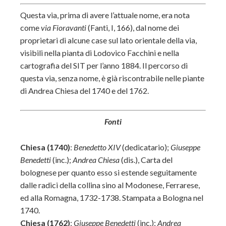
Questa via, prima di avere l’attuale nome, era nota
come
via Fioravanti
(Fanti, I, 166), dal nome dei
proprietari di alcune case sul lato orientale della via,
visibili nella pianta di Lodovico Facchini e nella
cartografia del SIT per l’anno 1884. Il percorso di
questa via, senza nome, è già riscontrabile nelle piante
di Andrea Chiesa del 1740 e del 1762.
Fonti
Chiesa (1740)
:
Benedetto XIV
(dedicatario);
Giuseppe
Benedetti
(inc.);
Andrea Chiesa
(dis.), Carta del
bolognese per quanto esso si estende seguitamente
dalle radici della collina sino al Modonese, Ferrarese,
ed alla Romagna, 1732-1738. Stampata a Bologna nel
1740.
Chiesa (1762)
:
Giuseppe Benedetti
(inc.);
Andrea