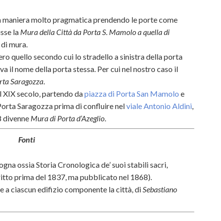
ie in maniera molto pragmatica prendendo le porte come
isse la
Mura della Città da Porta S. Mamolo a quella di
i di mura.
ero quello secondo cui lo stradello a sinistra della porta
a il nome della porta stessa. Per cui nel nostro caso il
rta Saragozza
.
el XIX secolo, partendo da
piazza di Porta San Mamolo
e
orta Saragozza prima di confluire nel
viale Antonio Aldini
,
8 divenne
Mura di Porta d’Azeglio
.
Fonti
ogna ossia Storia Cronologica de’ suoi stabili sacri,
itto prima del 1837, ma pubblicato nel 1868).
le a ciascun edifizio componente la città, di
Sebastiano