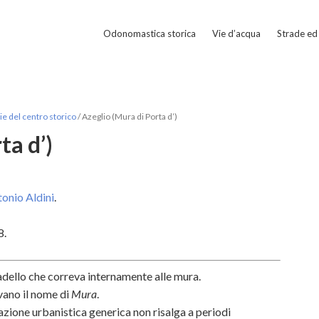
Odonomastica storica
Vie d’acqua
Strade ed 
e del centro storico
/
Azeglio (Mura di Porta d’)
ta d’)
tonio Aldini
.
8.
radello che correva internamente alle mura.
evano il nome di
Mura
.
zione urbanistica generica
non risalga a periodi