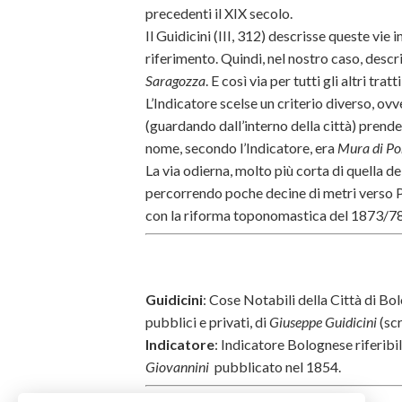
precedenti il XIX secolo.
Il Guidicini (III, 312) descrisse queste v
riferimento. Quindi, nel nostro caso, descr
Saragozza
. E così via per tutti gli altri tratt
L’Indicatore scelse un criterio diverso, ovv
(guardando dall’interno della città) prendev
nome, secondo l’Indicatore, era
Mura di Po
La via odierna, molto più corta di quella d
percorrendo poche decine di metri verso P
con la riforma toponomastica del 1873/7
Guidicini
: Cose Notabili della Città di Bol
pubblici e privati, di
Giuseppe Guidicini
(scr
Indicatore
: Indicatore Bolognese riferibi
Giovannini
pubblicato nel 1854.