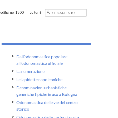
edifici nel 1800
Le torri
Dall'odonomastica popolare
all'odonomastica ufficiale
La numerazione
Le lapidette napoleoniche
Denominazioni urbanistiche
generiche tipiche in uso a Bologna
Odonomastica delle vie del centro
storico
Odonomastica delle vie fuori porta