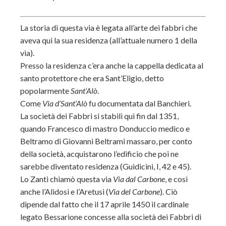
La storia di questa via è legata all’arte dei fabbri che
aveva qui la sua residenza (all’attuale numero 1 della
via).
Presso la residenza c’era anche la cappella dedicata al
santo protettore che era Sant’Eligio, detto
popolarmente
Sant’Alò
.
Come
Via d’Sant’Alò
fu documentata dal Banchieri.
La società dei Fabbri si stabilì qui fin dal 1351,
quando
Francesco di mastro Donduccio medico e
Beltramo di Giovanni Beltrami massaro, per conto
della società,
acquistarono l’edificio che poi ne
sarebbe diventato residenza
(Guidicini, I, 42 e 45).
Lo Zanti chiamò questa via
Via dal Carbone
, e così
anche l’Alidosi e l’Aretusi (
Via del Carbone
). Ciò
dipende dal fatto che il 17 aprile 1450 il cardinale
legato Bessarione concesse alla società dei Fabbri di