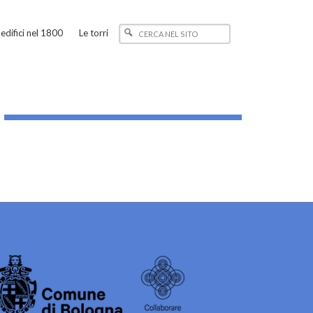
edifici nel 1800
Le torri
_