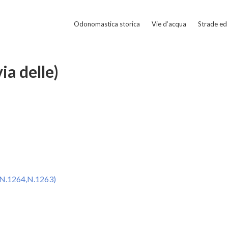
Odonomastica storica
Vie d’acqua
Strade ed 
ia delle)
,N.1264,N.1263)