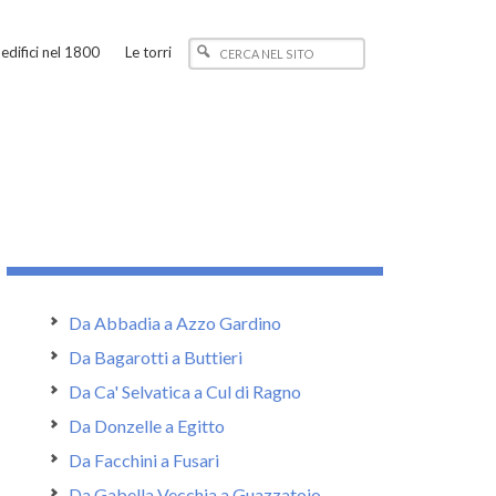
edifici nel 1800
Le torri
Da Abbadia a Azzo Gardino
Da Bagarotti a Buttieri
Da Ca' Selvatica a Cul di Ragno
Da Donzelle a Egitto
Da Facchini a Fusari
Da Gabella Vecchia a Guazzatoio