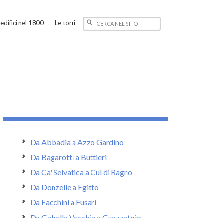
edifici nel 1800
Le torri
Da Abbadia a Azzo Gardino
Da Bagarotti a Buttieri
Da Ca' Selvatica a Cul di Ragno
Da Donzelle a Egitto
Da Facchini a Fusari
Da Gabella Vecchia a Guazzatoio