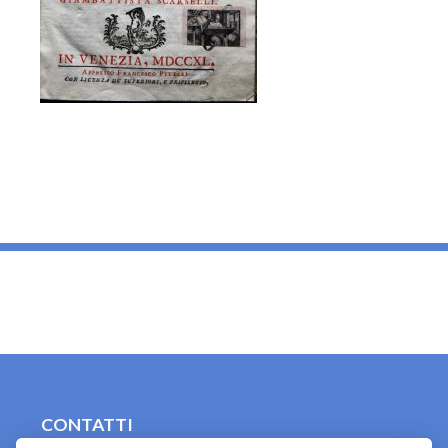
_
CONTATTI