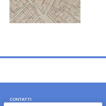
_
CONTATTI