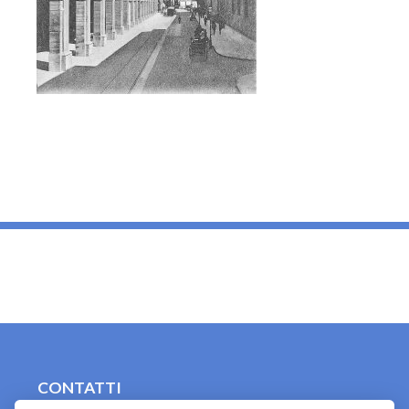
_
CONTATTI