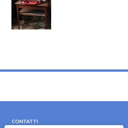
_
CONTATTI