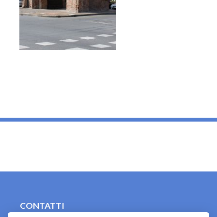
_
CONTATTI