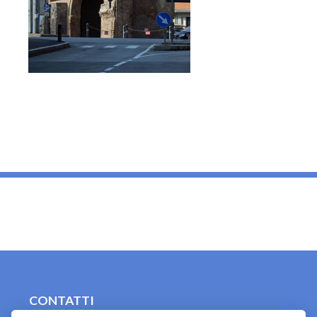
_
CONTATTI