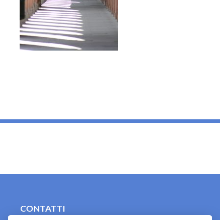
_
CONTATTI