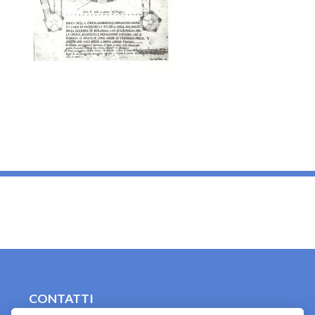
_
CONTATTI