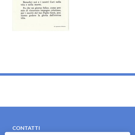
_
CONTATTI