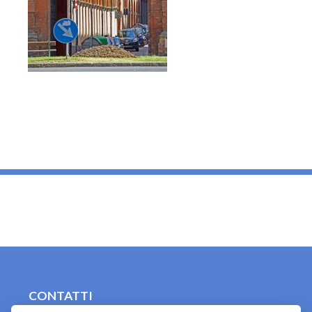
_
CONTATTI