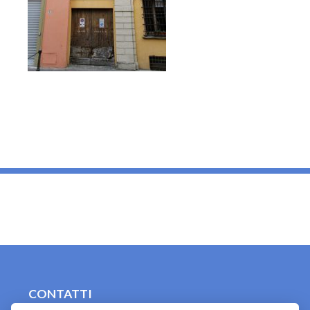
_
CONTATTI